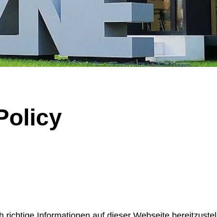
 of significantly enlarged, malformed nerve cells (black arrow) and “balloon ce
arrow). Illustration: Annika Br
Policy
ich richtige Informationen auf dieser Webseite bereitzust