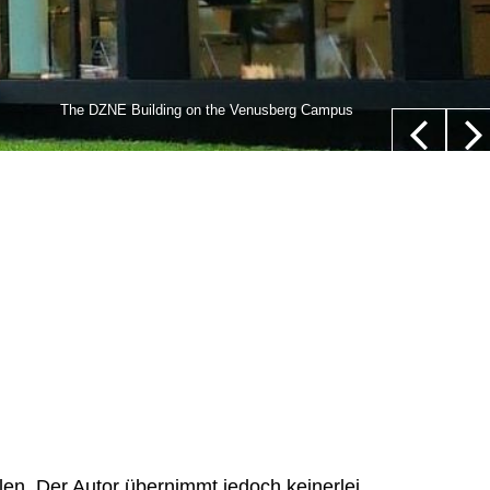
lls,” whose nucleus is not located in their center (white
The DZNE Building on the Venusberg Campus
euer/Department of Epileptology, University Hospital Bonn
ellen. Der Autor übernimmt jedoch keinerlei